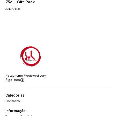
75cl - Gift-Pack
€53,00
de
#stayhome #quickdelivery
Siga-nos
Categorias
Contacto
Informação