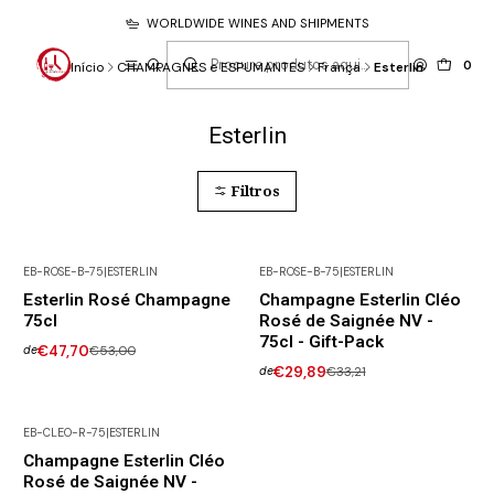
WORLDWIDE WINES AND SHIPMENTS
0
Início
CHAMPAGNES e ESPUMANTES
França
Esterlin
Esterlin
Filtros
EB-ROSE-B-75
|
ESTERLIN
EB-ROSE-B-75
|
ESTERLIN
-10% DESCONTO
-10% DESCONTO
Esterlin Rosé Champagne
Champagne Esterlin Cléo
Esgotado
Esgotado
75cl
Rosé de Saignée NV -
75cl - Gift-Pack
€47,70
€53,00
de
€29,89
€33,21
de
EB-CLEO-R-75
|
ESTERLIN
Champagne Esterlin Cléo
Rosé de Saignée NV -