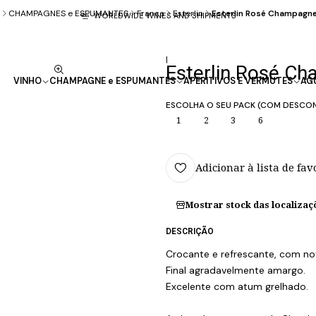
CHAMPAGNES e ESPUMANTES
França
Esterlin
Esterlin Rosé Champagne
WORLDWIDE WINES AND SHIPMENTS
|
Esterlin Rosé C
VINHO
CHAMPAGNE e ESPUMANTES
APERITIVOS E VERMUTES
AG
ESCOLHA O SEU PACK (COM DESCO
1
2
3
6
Adicionar à lista de fav
Mostrar stock das localizaç
DESCRIÇÃO
Crocante e refrescante, com no
Final agradavelmente amargo.
Excelente com atum grelhado.