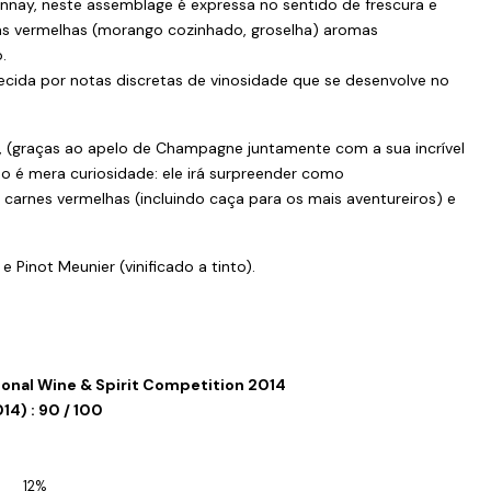
nay, neste assemblage é expressa no sentido de frescura e
utas vermelhas (morango cozinhado, groselha) aromas
.
ecida por notas discretas de vinosidade que se desenvolve no
ro, (graças ao apelo de Champagne juntamente com a sua incrível
o é mera curiosidade: ele irá surpreender como
rnes vermelhas (incluindo caça para os mais aventureiros) e
Pinot Meunier (vinificado a tinto).
ional Wine & Spirit Competition 2014
4) : 90 / 100
12%