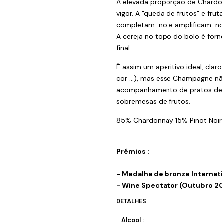
A elevada proporção de Chardon
vigor. A "queda de frutos" e fr
completam-no e amplificam-no
A cereja no topo do bolo é forn
final.
É assim um aperitivo ideal, cla
cor ...), mas esse Champagne nã
acompanhamento de pratos de ca
sobremesas de frutos.
85% Chardonnay 15% Pinot Noir e 
Prémios :
- Medalha de bronze Internat
- Wine Spectator (Outubro 201
DETALHES
Alcool :