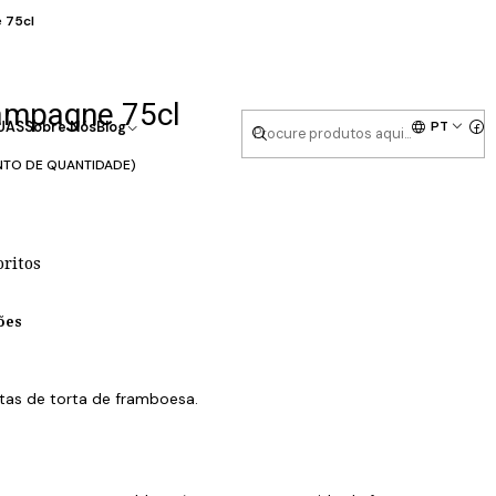
 75cl
hampagne 75cl
PT
UAS
Sobre Nós
Blog
NTO DE QUANTIDADE)
oritos
ões
tas de torta de framboesa.