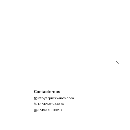
Contacte-nos
info@quickwines.com
+351213624606
351937631958