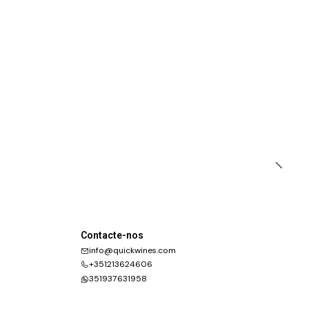
Contacte-nos
info@quickwines.com
+351213624606
351937631958