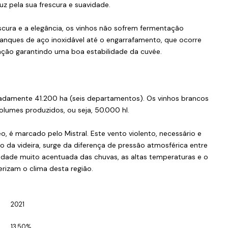
uz pela sua frescura e suavidade.
rescura e a elegância, os vinhos não sofrem fermentação
anques de aço inoxidável até o engarrafamento, que ocorre
ração garantindo uma boa estabilidade da cuvée.
adamente 41.200 ha (seis departamentos). Os vinhos brancos
lumes produzidos, ou seja, 50.000 hl.
eo, é marcado pelo Mistral. Este vento violento, necessário e
 da videira, surge da diferença de pressão atmosférica entre
alidade muito acentuada das chuvas, as altas temperaturas e o
rizam o clima desta região.
2021
13.50%