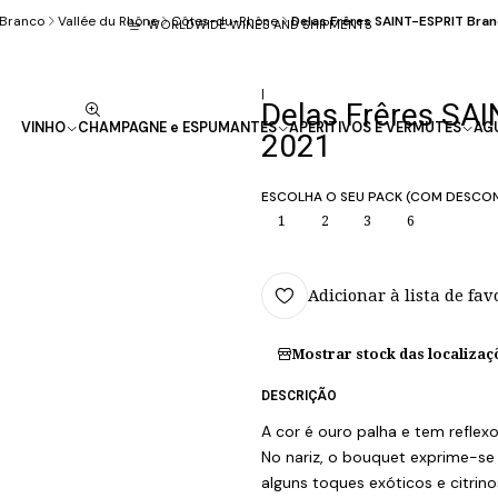
Branco
Vallée du Rhône
Côtes-du-Rhône
Delas Frêres SAINT-ESPRIT Br
WORLDWIDE WINES AND SHIPMENTS
|
Delas Frêres SA
VINHO
CHAMPAGNE e ESPUMANTES
APERITIVOS E VERMUTES
AG
2021
ESCOLHA O SEU PACK (COM DESCO
1
2
3
6
Adicionar à lista de fav
Mostrar stock das localizaç
DESCRIÇÃO
A cor é ouro palha e tem reflexo
No nariz, o bouquet exprime-se 
alguns toques exóticos e citrino