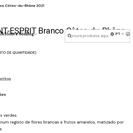
anco Côtes-du-Rhône 2021
INT-ESPRIT Branco Côtes-du-Rhône
PT
UAS
Sobre Nós
Blog
NTO DE QUANTIDADE)
oritos
ões
s verdes.
num registo de flores brancas e frutos amarelos, matizado por
s.