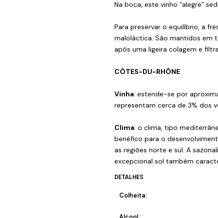
Na boca, este vinho “alegre” sed
Para preservar o equilíbrio, a f
maloláctica. São mantidos em t
após uma ligeira colagem e filt
CÔTES-DU-RHÔNE
Vinha
: estende-se por aproxim
representam cerca de 3% dos vo
Clima
: o clima, tipo mediterrân
benéfico para o desenvolvimento
as regiões norte e sul. A sazon
excepcional sol também caracte
DETALHES
Colheita:
Alcool :