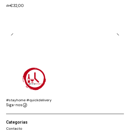
€32,00
de
#stayhome #quickdelivery
Siga-nos
Categorias
Contacto