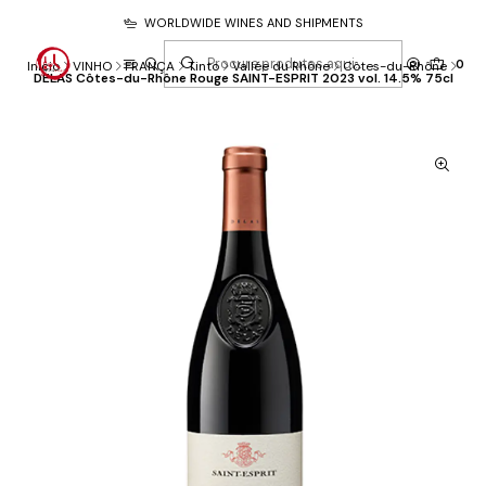
WORLDWIDE WINES AND SHIPMENTS
0
Início
VINHO
FRANÇA
Tinto
Vallée du Rhône
Côtes-du-Rhône
DELAS Côtes-du-Rhône Rouge SAINT-ESPRIT 2023 vol. 14.5% 75cl