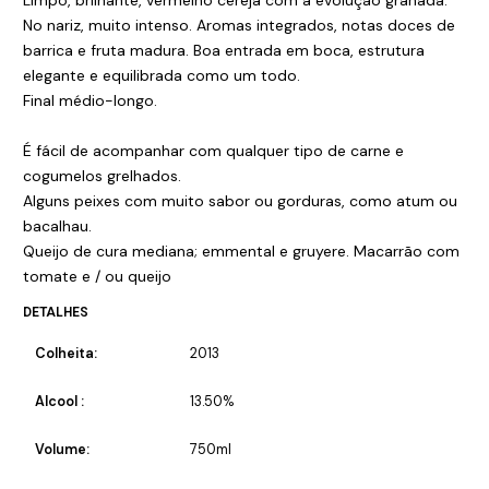
Limpo, brilhante, vermelho cereja com a evolução granada.
No nariz, muito intenso. Aromas integrados, notas doces de
barrica e fruta madura. Boa entrada em boca, estrutura
elegante e equilibrada como um todo.
Final médio-longo.
É fácil de acompanhar com qualquer tipo de carne e
cogumelos grelhados.
Alguns peixes com muito sabor ou gorduras, como atum ou
bacalhau.
Queijo de cura mediana; emmental e gruyere. Macarrão com
tomate e / ou queijo
DETALHES
Colheita:
2013
Alcool :
13.50%
Volume:
750ml