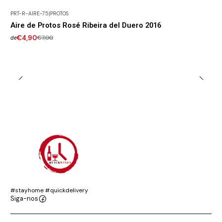
PRT-R-AIRE-75
|
PROTOS
-30% DESCONTO
Aire de Protos Rosé Ribeira del Duero 2016
€4,90
€7,00
de
#stayhome #quickdelivery
Siga-nos