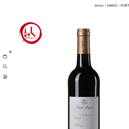
Início
VINHO
POR
0