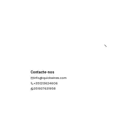
Contacte-nos
info@quickwines.com
+351213624606
351937631958