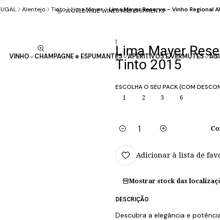
TUGAL
Alentejo
Tinto
Lima Mayer
Lima Mayer Reserva - Vinho Regional A
WORLDWIDE WINES AND SHIPMENTS
|
Lima Mayer Reser
VINHO
CHAMPAGNE e ESPUMANTES
APERITIVOS E VERMUTES
AG
Tinto 2015
ESCOLHA O SEU PACK (COM DESCO
1
2
3
6
Co
Quantidade
Adicionar à lista de fav
Mostrar stock das localizaç
DESCRIÇÃO
Descubra a elegância e potênci