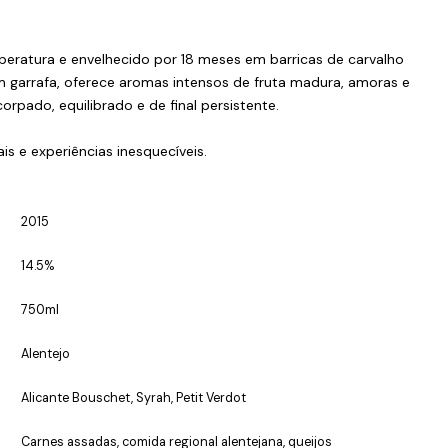
peratura e envelhecido por 18 meses em barricas de carvalho
m garrafa, oferece aromas intensos de fruta madura, amoras e
orpado, equilibrado e de final persistente.
s e experiências inesquecíveis.
2015
14.5%
750ml
Alentejo
Alicante Bouschet, Syrah, Petit Verdot
Carnes assadas, comida regional alentejana, queijos