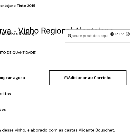
lentejano Tinto 2015
va - Vinho Regional Alentejano
PT
UAS
Sobre Nós
Blog
NTO DE QUANTIDADE)
mprar agora
Adicionar ao Carrinho
oritos
ões
a desse vinho, elaborado com as castas Alicante Bouschet,