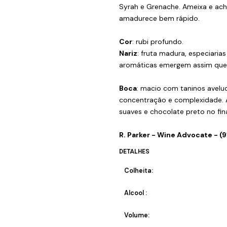
Syrah e Grenache. Ameixa e ac
amadurece bem rápido.
Cor
: rubi profundo.
Nariz
: fruta madura, especiaria
aromáticas emergem assim que o
Boca
: macio com taninos avelu
concentração e complexidade. As
suaves e chocolate preto no fina
R. Parker - Wine Advocate - (
DETALHES
Colheita:
Alcool :
Volume: