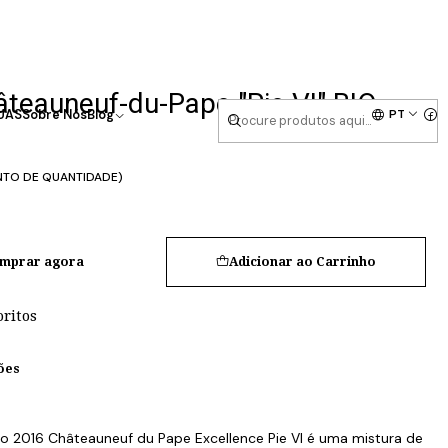
teauneuf-du-Pape "Pie VI" BIO
PT
UAS
Sobre Nós
Blog
NTO DE QUANTIDADE)
mprar agora
Adicionar ao Carrinho
oritos
ões
o 2016 Châteauneuf du Pape Excellence Pie VI é uma mistura de