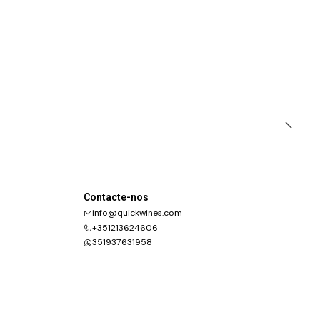
Contacte-nos
info@quickwines.com
+351213624606
351937631958