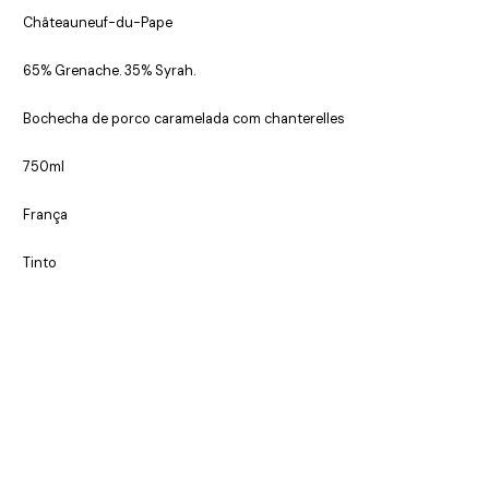
Châteauneuf-du-Pape
65% Grenache. 35% Syrah.
Bochecha de porco caramelada com chanterelles
750ml
França
Tinto