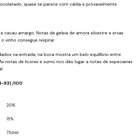
hocolatado, quase se parece com calda e provavelmente
s e cacau amargo. Notas de geleia de amora silvestre e ervas
 vinho consegue respirar.
dados na entrada, na boca mostra um belo equilíbrio entre
 notas de licores e sumo rico dão lugar a notas de especiarias
l.
91-93) /100
2016
15%
750ml