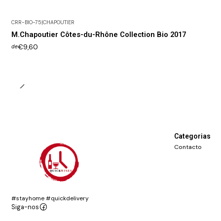
CRR-BIO-75
|
CHAPOUTIER
Esgotado
M.Chapoutier Côtes-du-Rhône Collection Bio 2017
€9,60
de
Categorias
Contacto
#stayhome #quickdelivery
Siga-nos