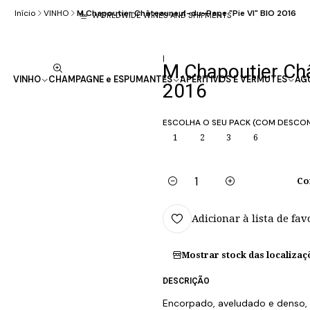
Início
VINHO
M.Chapoutier Châteauneuf-du-Pape "Pie VI" BIO 2016
WORLDWIDE WINES AND SHIPMENTS
|
M.Chapoutier Châ
VINHO
CHAMPAGNE e ESPUMANTES
APERITIVOS E VERMUTES
AG
2016
ESCOLHA O SEU PACK (COM DESCO
1
2
3
6
Co
Quantidade
Adicionar à lista de fav
Mostrar stock das localizaç
DESCRIÇÃO
Encorpado, aveludado e denso, 