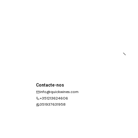
Contacte-nos
info@quickwines.com
+351213624606
351937631958