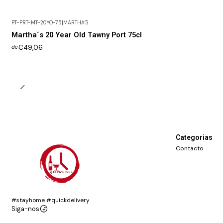
PT-PRT-MT-20YO-75
|
MARTHA´S
Martha´s 20 Year Old Tawny Port 75cl
€49,06
de
Categorias
Contacto
#stayhome #quickdelivery
Siga-nos