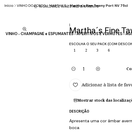
Início
VINHO DO PORTO
MARTHA´S
Martha´s Fine Tawny Port NV 75cl
WORLDWIDE WINES AND SHIPMENTS
|
Martha´s Fine Ta
VINHO
CHAMPAGNE e ESPUMANTES
APERITIVOS E VERMUTES
AG
ESCOLHA O SEU PACK (COM DESCO
1
2
3
6
Co
Quantidade
Adicionar à lista de fav
Mostrar stock das localizaç
DESCRIÇÃO
Apresenta uma cor âmbar averm
boca.