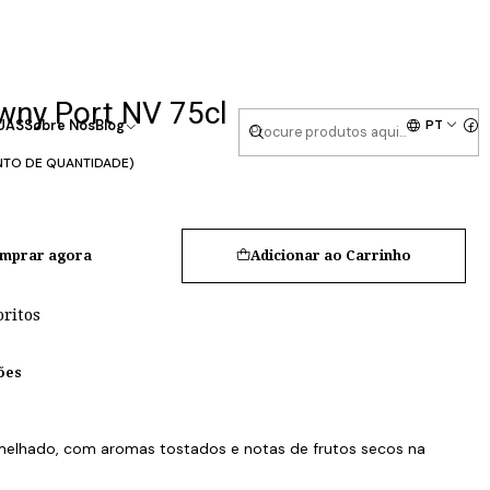
wny Port NV 75cl
PT
UAS
Sobre Nós
Blog
NTO DE QUANTIDADE)
mprar agora
Adicionar ao Carrinho
oritos
ões
elhado, com aromas tostados e notas de frutos secos na