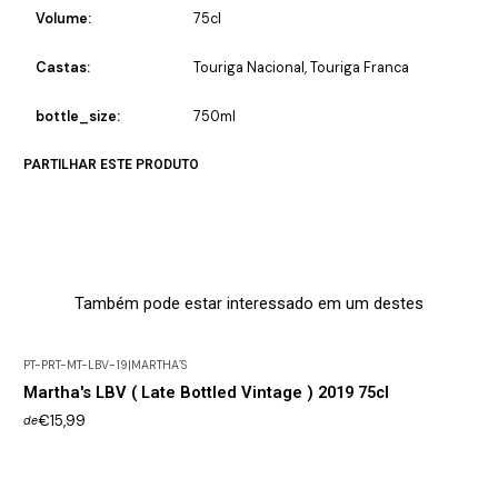
Volume:
75cl
Castas:
Touriga Nacional, Touriga Franca
bottle_size:
750ml
PARTILHAR ESTE PRODUTO
Também pode estar interessado em um destes
PT-PRT-MT-LBV-19
|
MARTHA´S
Martha's LBV ( Late Bottled Vintage ) 2019 75cl
€15,99
de