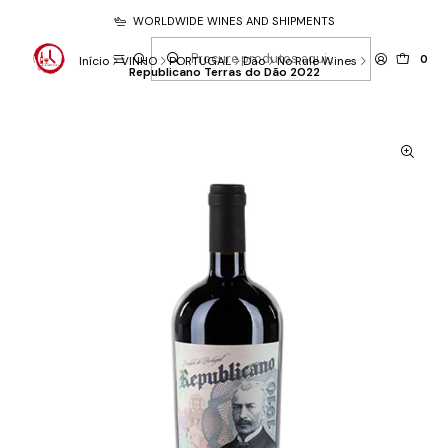
WORLDWIDE WINES AND SHIPMENTS
0
Início
VINHO
PORTUGAL
Dão
No Rule Wines
Republicano Terras do Dão 2022