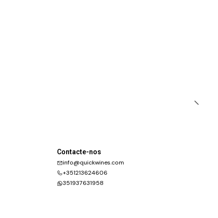
Contacte-nos
info@quickwines.com
+351213624606
351937631958