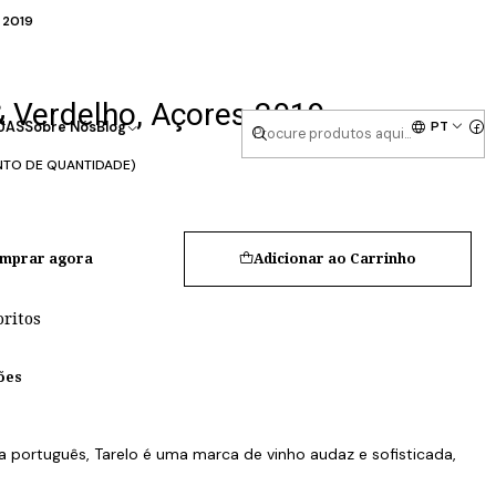
s 2019
 & Verdelho, Açores 2019
PT
UAS
Sobre Nós
Blog
NTO DE QUANTIDADE)
mprar agora
Adicionar ao Carrinho
oritos
ões
la português, Tarelo é uma marca de vinho audaz e sofisticada,