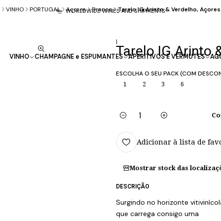
VINHO
PORTUGAL
Açores
Branco
Tarelo IG Arinto & Verdelho, Açore
WORLDWIDE WINES AND SHIPMENTS
|
Tarelo IG Arinto
VINHO
CHAMPAGNE e ESPUMANTES
APERITIVOS E VERMUTES
AG
ESCOLHA O SEU PACK (COM DESCO
1
2
3
6
Co
Quantidade
Adicionar à lista de fav
Mostrar stock das localizaç
DESCRIÇÃO
Surgindo no horizonte vitiviníco
que carrega consigo uma