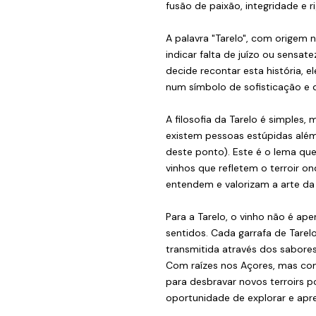
fusão de paixão, integridade e ri
A palavra "Tarelo", com origem
indicar falta de juízo ou sensat
decide recontar esta história,
num símbolo de sofisticação e 
A filosofia da Tarelo é simples,
existem pessoas estúpidas alé
deste ponto). Este é o lema que
vinhos que refletem o terroir o
entendem e valorizam a arte da 
Para a Tarelo, o vinho não é a
sentidos. Cada garrafa de Tarel
transmitida através dos sabore
Com raízes nos Açores, mas com
para desbravar novos terroirs 
oportunidade de explorar e apre