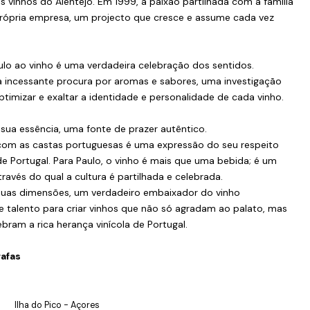
s vinhos do Alentejo. Em 1999, a paixão partilhada com a família
 própria empresa, um projecto que cresce e assume cada vez
lo ao vinho é uma verdadeira celebração dos sentidos.
ma incessante procura por aromas e sabores, uma investigação
imizar e exaltar a identidade e personalidade de cada vinho.
sua essência, uma fonte de prazer autêntico.
com as castas portuguesas é uma expressão do seu respeito
 de Portugal. Para Paulo, o vinho é mais que uma bebida; é um
través do qual a cultura é partilhada e celebrada.
suas dimensões, um verdadeiro embaixador do vinho
e talento para criar vinhos que não só agradam ao palato, mas
ram a rica herança vinícola de Portugal.
afas
Ilha do Pico - Açores