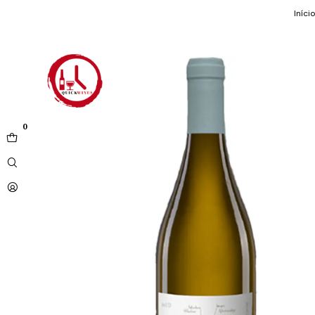
Início
0