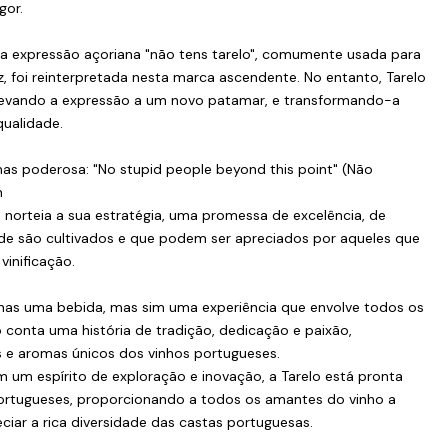
gor.
 na expressão açoriana "não tens tarelo", comumente usada para
ez, foi reinterpretada nesta marca ascendente. No entanto, Tarelo
 elevando a expressão a um novo patamar, e transformando-a
qualidade.
 mas poderosa: "No stupid people beyond this point" (Não
m
 norteia a sua estratégia, uma promessa de excelência, de
nde são cultivados e que podem ser apreciados por aqueles que
vinificação.
penas uma bebida, mas sim uma experiência que envolve todos os
o conta uma história de tradição, dedicação e paixão,
s e aromas únicos dos vinhos portugueses.
 um espírito de exploração e inovação, a Tarelo está pronta
portugueses, proporcionando a todos os amantes do vinho a
ciar a rica diversidade das castas portuguesas.