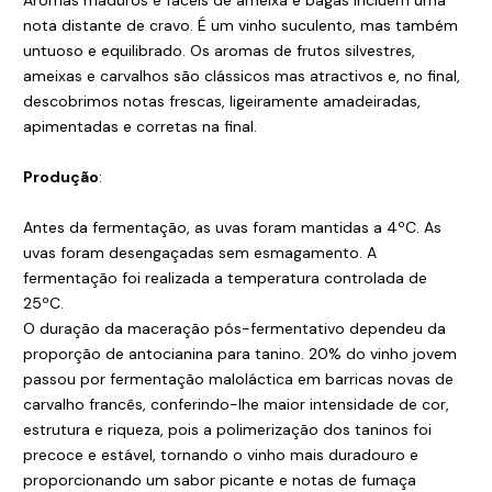
Aromas maduros e fáceis de ameixa e bagas incluem uma
nota distante de cravo. É um vinho suculento, mas também
untuoso e equilibrado. Os aromas de frutos silvestres,
ameixas e carvalhos são clássicos mas atractivos e, no final,
descobrimos notas frescas, ligeiramente amadeiradas,
apimentadas e corretas na final.
Produção
:
Antes da fermentação, as uvas foram mantidas a 4ºC. As
uvas foram desengaçadas sem esmagamento. A
fermentação foi realizada a temperatura controlada de
25ºC.
O duração da maceração pós-fermentativo dependeu da
proporção de antocianina para tanino. 20% do vinho jovem
passou por fermentação maloláctica em barricas novas de
carvalho francês, conferindo-lhe maior intensidade de cor,
estrutura e riqueza, pois a polimerização dos taninos foi
precoce e estável, tornando o vinho mais duradouro e
proporcionando um sabor picante e notas de fumaça