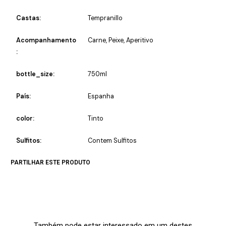
Castas:
Tempranillo
Acompanhamento
Carne, Peixe, Aperitivo
:
bottle_size:
750ml
País:
Espanha
color:
Tinto
Sulfitos:
Contem Sulfitos
PARTILHAR ESTE PRODUTO
Também pode estar interessado em um destes