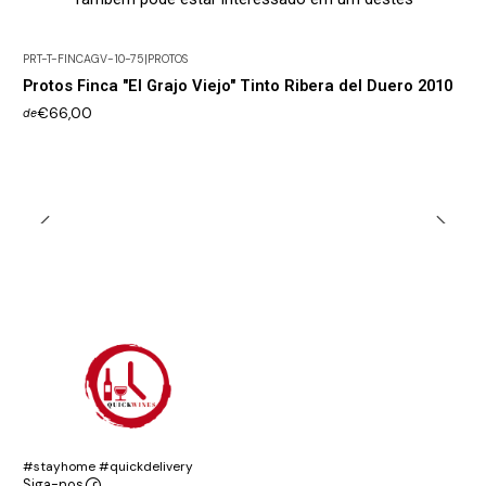
PRT-T-FINCAGV-10-75
|
PROTOS
Protos Finca "El Grajo Viejo" Tinto Ribera del Duero 2010
€66,00
de
#stayhome #quickdelivery
Siga-nos