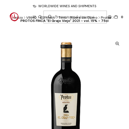
WORLDWIDE WINES AND SHIPMENTS
0
Início
VINHO
ESPANHA
Tinto
Ribera del Duero
Protos
PROTOS FINCA "El Grajo Viejo" 2021 - vol. 15% - 75cl