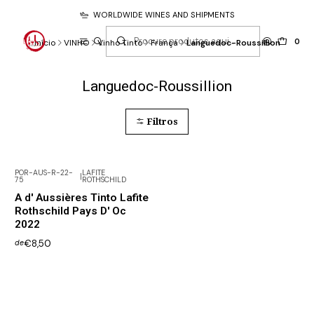
WORLDWIDE WINES AND SHIPMENTS
0
Início
VINHO
Vinho Tinto
França
Languedoc-Roussillion
Languedoc-Roussillion
Filtros
POR-AUS-R-22-
LAFITE
|
75
ROTHSCHILD
A d' Aussières Tinto Lafite
Rothschild Pays D' Oc
2022
€8,50
de