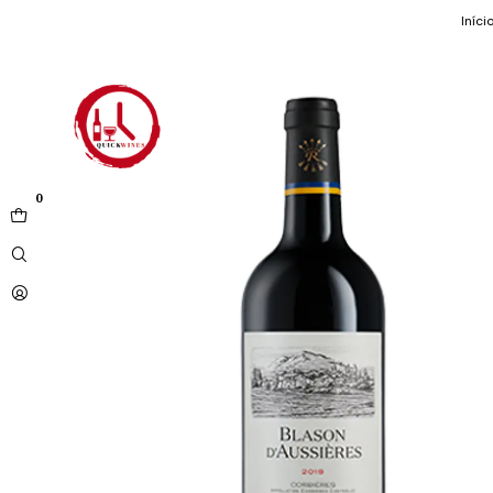
Iníci
0