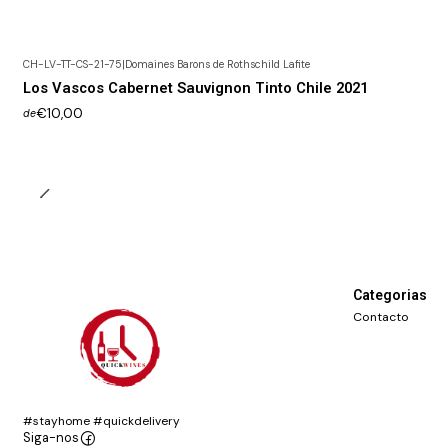
CH-LV-TT-CS-21-75
|
Domaines Barons de Rothschild Lafite
Los Vascos Cabernet Sauvignon Tinto Chile 2021
€10,00
de
Categorias
Contacto
#stayhome #quickdelivery
Siga-nos