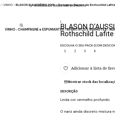
o
VINHO
BLASON D’AUSSIÈRES 2018 - Domaines Barons de Rothschild Lafite
WORLDWIDE WINES AND SHIPMENTS
|
BLASON D’AUSSIÈ
VINHO
CHAMPAGNE e ESPUMANTES
APERITIVOS E VERMUTES
AG
Rothschild Lafite
ESCOLHA O SEU PACK (COM DESCO
1
2
3
6
Adicionar à lista de fav
Mostrar stock das localizaç
DESCRIÇÃO
Linda cor vermelho profundo.
O nariz ainda discreto mistura 