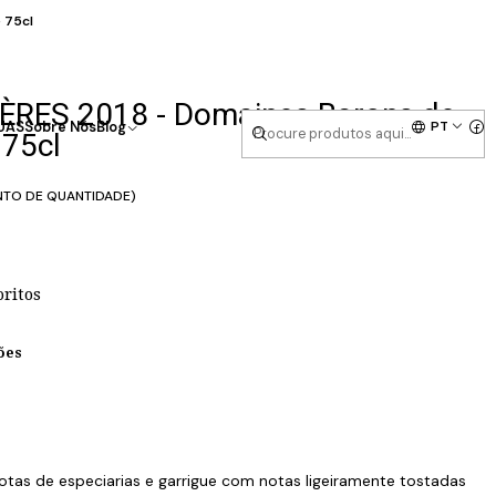
 75cl
RES 2018 - Domaines Barons de
PT
UAS
Sobre Nós
Blog
 75cl
NTO DE QUANTIDADE)
oritos
ões
notas de especiarias e garrigue com notas ligeiramente tostadas