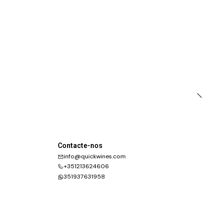
Contacte-nos
info@quickwines.com
+351213624606
351937631958