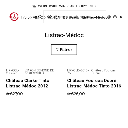
WORLDWIDE WINES AND SHIPMENTS
0
Início
VINHO
FRANÇA
Bordeaux
Listrac-Médoc
Listrac-Médoc
Filtros
LIR-CCL-
BARON EDMOND DE
LIR-CLD-2016-
Château Fourcas
|
|
2012-75
ROTHSCHILD
75
Dupré
Château Clarke Tinto
Château Fourcas Dupré
Listrac-Médoc 2012
Listrac-Médoc Tinto 2016
€27,00
€26,00
de
de