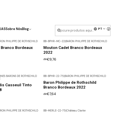
PT
UAS
Sobre Nós
Blog
RON PHILIPPE DE ROTHSCHILD
BB-BPHR-MC-22
|
BARON PHILIPPE DE ROTHSCHILD
 Branco Bordeaux
Mouton Cadet Branco Bordeaux
2022
€9,76
de
NES BARONS DE ROTHSCHILD
BB-BPHR-22-75
|
BARON PHILIPPE DE ROTHSCHILD
E
Baron Philippe de Rothschild
is Casseuil Tinto
Branco Bordeaux 2022
8
€7,64
de
RON PHILIPPE DE ROTHSCHILD
BB-MERLE-22-75
|
Château Clarke