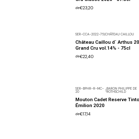
€23,20
de
SER-CCA-2022-75
|
CHÂTEAU CAILLOU
Château Caillou d´ Arthus 2
Grand Cru vol.14% - 75cl
€22,40
de
SER-BPHR-R-MC-
BARON PHILIPPE DE
|
20
ROTHSCHILD
Mouton Cadet Reserve Tinto
Émilion 2020
€17,14
de