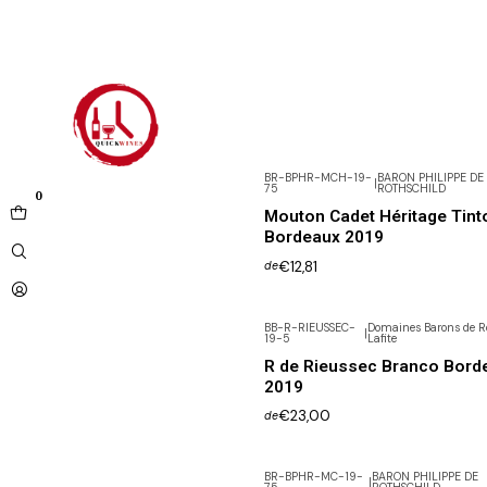
BR-BPHR-MCH-19-
BARON PHILIPPE DE
|
75
ROTHSCHILD
0
Mouton Cadet Héritage Tint
Bordeaux 2019
€12,81
de
BB-R-RIEUSSEC-
Domaines Barons de R
|
19-5
Lafite
R de Rieussec Branco Bord
2019
€23,00
de
BR-BPHR-MC-19-
BARON PHILIPPE DE
|