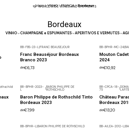
Início
VINHO
FRANÇA
Bordeaux
WORLDWIDE WINES AND SHIPMENTS
Bordeaux
VINHO
CHAMPAGNE e ESPUMANTES
APERITIVOS E VERMUTES
AG
BB-FBS-23-L
|
FRANC BEAUSEJOUR
BB-BPHR-MC-24
|
BA
Franc Beauséjour Bordeaux
Mouton Cadet
o
Branco 2023
2024
€6,73
€10,92
de
de
othschild
BR-BPHR-2023-
BARON PHILIPPE DE
BR-CPCA-18-
DOMAI
|
|
L
ROTHSCHILD
75
LAFIT
Não Disponível
eaux
Baron Philippe de Rothschild Tinto
Château Parad
Bordeaux 2023
Bordeaux 201
€7,99
€13,20
de
de
BB-BPHR-L
|
BARON PHILIPPE DE ROTHSCHILD
BB-AILEA-2012-L
|
BA