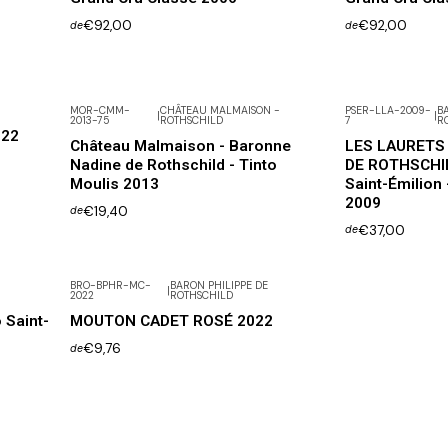
€92,00
€92,00
de
de
MOR-CMM-
CHÂTEAU MALMAISON -
PSER-LLA-2009-
B
|
|
2013-75
ROTHSCHILD
7
R
022
Château Malmaison - Baronne
LES LAURETS
Nadine de Rothschild - Tinto
DE ROTHSCHIL
Moulis 2013
Saint-Émilion 
2009
€19,40
de
€37,00
de
BRO-BPHR-MC-
BARON PHILIPPE DE
|
2022
ROTHSCHILD
 Saint-
MOUTON CADET ROSÉ 2022
€9,76
de