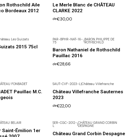
n Rothschild Aile
Le Merle Blanc de CHÂTEAU
co Bordeaux 2012
CLARKE 2022
€30,00
de
hâteau Les Guizats
PAR-BPHR-NAT-16-
BARON PHILIPPE DE
|
75
ROTHSCHILD
Não Disponível
uizats 2015 75cl
Baron Nathaniel de Rothschild
Pauillac 2016
€28,66
de
ÂTEAU FONBADET
SAUT-CVF-2023-L
|
Château Villefranche
ADET Pauillac M.C.
Château Villefranche Sauternes
rgeois
2023
€22,00
de
ÂTEAU BELAIR
SER-CGC-2012-
CHÂTEAU GRAND CORBIN
|
L
DESPAGNE
 Saint-Émilion 1er
Château Grand Corbin Despagne
ssé 2007