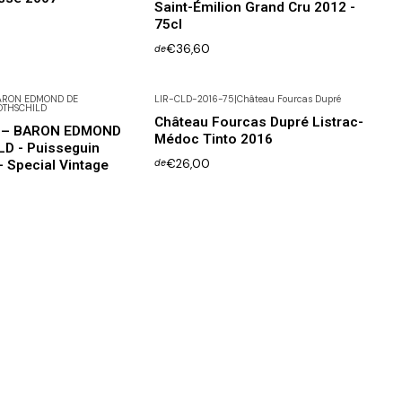
Saint-Émilion Grand Cru 2012 -
75cl
€36,60
de
ARON EDMOND DE
LIR-CLD-2016-75
|
Château Fourcas Dupré
OTHSCHILD
Château Fourcas Dupré Listrac-
 – BARON EDMOND
Médoc Tinto 2016
D - Puisseguin
€26,00
- Special Vintage
de