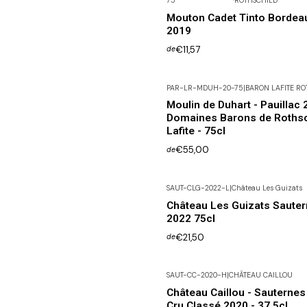
75
ROTHSCHILD
Mouton Cadet Tinto Bordea
2019
€11,57
de
PAR-LR-MDUH-20-75
|
BARON LAFITE RO
Moulin de Duhart - Pauillac 
Domaines Barons de Rothsc
Lafite - 75cl
€55,00
de
SAUT-CLG-2022-L
|
Château Les Guizats
Château Les Guizats Saute
2022 75cl
€21,50
de
SAUT-CC-2020-H
|
CHÂTEAU CAILLOU
Não Disponível
Château Caillou - Sauternes
Cru Classé 2020 - 37.5cl