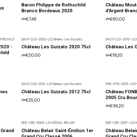
Baron Philippe de Rothschild
Château Mouto
ux
Branco Bordeaux 2020
d'Argent Bran
€7,48
€80,00
de
de
THSCHILD
SAUT-CLG-2020-L
|
Château Les Guizats
SAUT-CLG-2015-L
|
C
Esgotado
2020 -
Château Les Guizats 2020 75cl
Château Les G
hild
€20,00
€19,20
de
de
SAUT-CLG-2012-L
|
Château Les Guizats
PAR-CFB-2005-L
|
CH
rnes
Château Les Guizats 2012 75cl
Château FONB
2005 Cru Bou
€25,00
de
€36,20
de
SER-CBE-2006-L
|
CHÂTEAU BELAIR
SER-CBE-2007-L
|
CH
 Grand
Château Belair Saint-Émilion 1er
Château Belair
Grand Cru Classé 2006
Grand Cru Cla