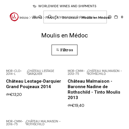
WORLDWIDE WINES AND SHIPMENTS
0
Início
VINHO
FRANÇA
Bordeaux
Moulis en Médoc
Moulis en Médoc
Filtros
MOR-CLD-
CHÂTEAU LESTAGE
MOR-CMM-
CHÂTEAU MALMAISON -
|
|
2014-L
DARQUIER
2013-75
ROTHSCHILD
Château Lestage-Darquier
Château Malmaison -
Grand Poujeaux 2014
Baronne Nadine de
Rothschild - Tinto Moulis
€13,20
de
2013
€19,40
de
MOR-CMM-
CHÂTEAU MALMAISON -
|
2016-75
ROTHSCHILD