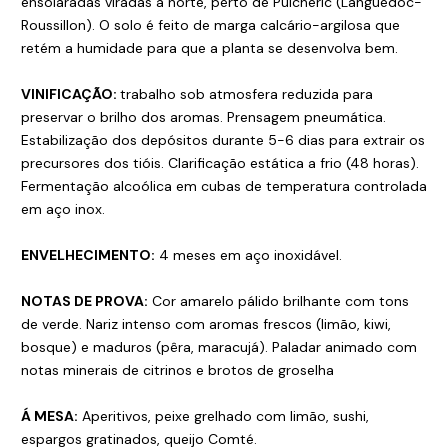
ensolaradas viradas a norte, perto de Puichéric (Languedoc-
Roussillon). O solo é feito de marga calcário-argilosa que
retém a humidade para que a planta se desenvolva bem.
VINIFICAÇÃO:
trabalho sob atmosfera reduzida para
preservar o brilho dos aromas. Prensagem pneumática.
Estabilização dos depósitos durante 5-6 dias para extrair os
precursores dos tióis. Clarificação estática a frio (48 horas).
Fermentação alcoólica em cubas de temperatura controlada
em aço inox.
ENVELHECIMENTO:
4 meses em aço inoxidável.
NOTAS DE PROVA:
Cor amarelo pálido brilhante com tons
de verde. Nariz intenso com aromas frescos (limão, kiwi,
bosque) e maduros (pêra, maracujá). Paladar animado com
notas minerais de citrinos e brotos de groselha
Á MESA:
Aperitivos, peixe grelhado com limão, sushi,
espargos gratinados, queijo Comté.