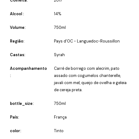
Colheita:
2017
Alcool :
14%
Volume:
750ml
Região:
Pays d'OC - Languedoc-Roussillon
Castas:
Syrah
Acompanhamento
Carré de borrego com alecrim, pato
:
assado com cogumelos chanterelle,
javali com mel, queijo de ovelha e geleia
de cereja preta.
bottle_size:
750ml
País:
França
color:
Tinto