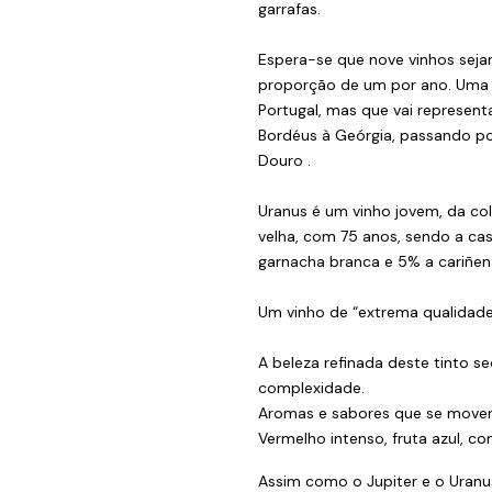
garrafas.
Espera-se que nove vinhos seja
proporção de um por ano. Uma 
Portugal, mas que vai represent
Bordéus à Geórgia, passando po
Douro .
Uranus é um vinho jovem, da col
velha, com 75 anos, sendo a cas
garnacha branca e 5% a cariñen
Um vinho de “extrema qualidade
A beleza refinada deste tinto s
complexidade.
Aromas e sabores que se movem 
Vermelho intenso, fruta azul, c
Assim como o Jupiter e o Uranus,