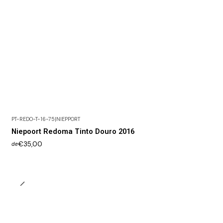
PT-REDO-T-16-75
|
NIEPPORT
Niepoort Redoma Tinto Douro 2016
€35,00
de