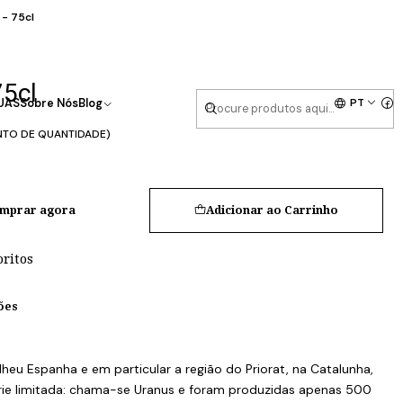
- 75cl
5cl
PT
UAS
Sobre Nós
Blog
NTO DE QUANTIDADE)
mprar agora
Adicionar ao Carrinho
oritos
ões
eu Espanha e em particular a região do Priorat, na Catalunha,
rie limitada: chama-se Uranus e foram produzidas apenas 500