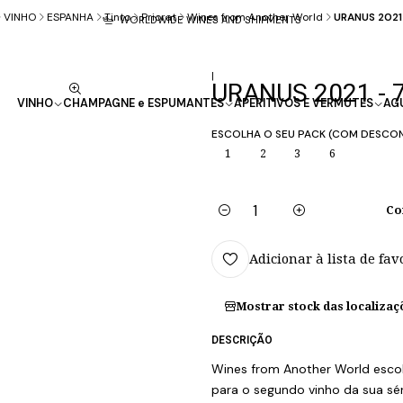
VINHO
ESPANHA
Tinto
Priorat
Wines from Another World
URANUS 2021 
WORLDWIDE WINES AND SHIPMENTS
|
URANUS 2021 - 7
VINHO
CHAMPAGNE e ESPUMANTES
APERITIVOS E VERMUTES
AG
ESCOLHA O SEU PACK (COM DESCO
1
2
3
6
Co
Quantidade
Adicionar à lista de fav
Mostrar stock das localizaç
DESCRIÇÃO
Wines from Another World escolh
para o segundo vinho da sua sé