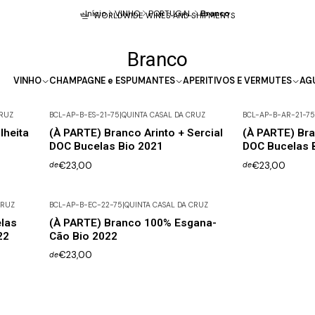
Início
VINHO
PORTUGAL
Branco
WORLDWIDE WINES AND SHIPMENTS
Branco
VINHO
CHAMPAGNE e ESPUMANTES
APERITIVOS E VERMUTES
AG
CRUZ
BCL-AP-B-ES-21-75
|
QUINTA CASAL DA CRUZ
BCL-AP-B-AR-21-75
lheita
(À PARTE) Branco Arinto + Sercial
(À PARTE) Bra
DOC Bucelas Bio 2021
DOC Bucelas 
€23,00
€23,00
de
de
CRUZ
BCL-AP-B-EC-22-75
|
QUINTA CASAL DA CRUZ
las
(À PARTE) Branco 100% Esgana-
22
Cão Bio 2022
€23,00
de