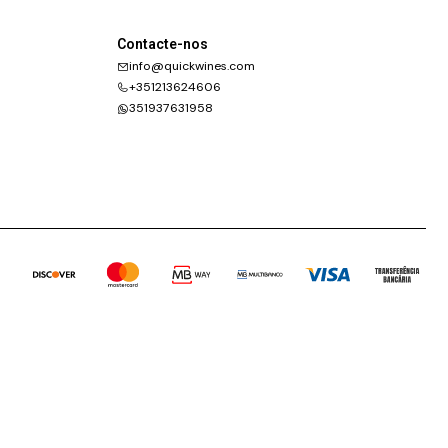
Contacte-nos
info@quickwines.com
+351213624606
351937631958