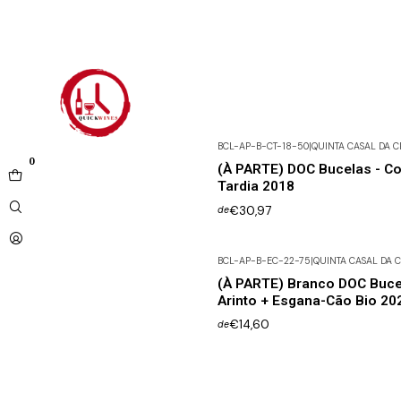
BCL-AP-B-CT-18-50
|
QUINTA CASAL DA 
0
(À PARTE) DOC Bucelas - Co
Tardia 2018
€30,97
de
BCL-AP-B-EC-22-75
|
QUINTA CASAL DA 
(À PARTE) Branco DOC Buce
Arinto + Esgana-Cão Bio 20
€14,60
de