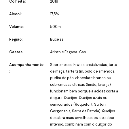
Colheita:
2018
Alcool :
17,5%
Volume:
500ml
Região:
Bucelas
Castas:
Arinto e Esgana-Cão
Acompanhamento
Sobremesas: Frutas cristalizadas, tarte
:
de maçã, tarte tatin, bolo de amêndoa,
pudim de pão, chocolate branco ou
sobremesas cítricas (limão, laranja)
funcionam bem porque a acidez corta a
doçura. Queijos: Queijos azuis ou
semicurados (Roquefort, Stilton,
Gorgonzola, Serra da Estrela). Queijos
de cabra mais envelhecidos, de sabor
intenso, combinam com o dulçor do