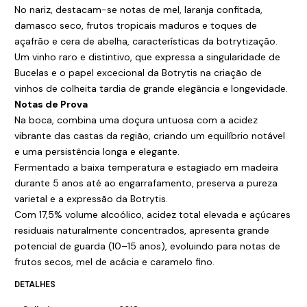
No nariz, destacam-se notas de mel, laranja confitada,
damasco seco, frutos tropicais maduros e toques de
açafrão e cera de abelha, características da botrytização.
Um vinho raro e distintivo, que expressa a singularidade de
Bucelas e o papel excecional da Botrytis na criação de
vinhos de colheita tardia de grande elegância e longevidade.
Notas de Prova
Na boca, combina uma doçura untuosa com a acidez
vibrante das castas da região, criando um equilíbrio notável
e uma persistência longa e elegante.
Fermentado a baixa temperatura e estagiado em madeira
durante 5 anos até ao engarrafamento, preserva a pureza
varietal e a expressão da Botrytis.
Com 17,5% volume alcoólico, acidez total elevada e açúcares
residuais naturalmente concentrados, apresenta grande
potencial de guarda (10–15 anos), evoluindo para notas de
frutos secos, mel de acácia e caramelo fino.
DETALHES