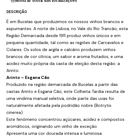
Mostrar stock das localizações
DESCRIÇÃO
É em Bucelas que produzimos os nossos vinhos brancos e
espumantes. A norte de Lisboa, no Vale do Rio Trancão, esta
Região Demarcada desde 1911 produz vinhos únicos e em
pequena quantidade, tal como as regiões de Carcavelos e
Colares. Os solos de argila e calcário produzem vinhos
brancos de cor cítrica, um sabor e aroma frutados, e uma
acidez muito própria da casta de eleição desta região: a
Arinto.
Arinto – Esgana Cão
Produzido na região demarcada de Bucelas a partir das
castas Arinto e Esgana Cão, este Colheita Tardia resulta de
uma vindima manual seletiva, onde parte das uvas foi
naturalmente afetada pela podridão nobre (Botrytis
cinerea).
Este fenómeno concentrou açúcares, acidez e compostos
aromáticos, originando um vinho de exceção.
Apresenta uma cor dourada intensa e luminosa.