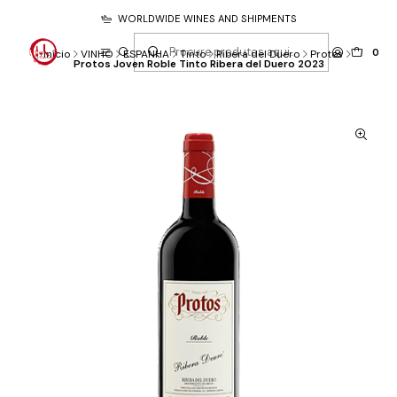
WORLDWIDE WINES AND SHIPMENTS
0
Início
VINHO
ESPANHA
Tinto
Ribera del Duero
Protos
Protos Joven Roble Tinto Ribera del Duero 2023