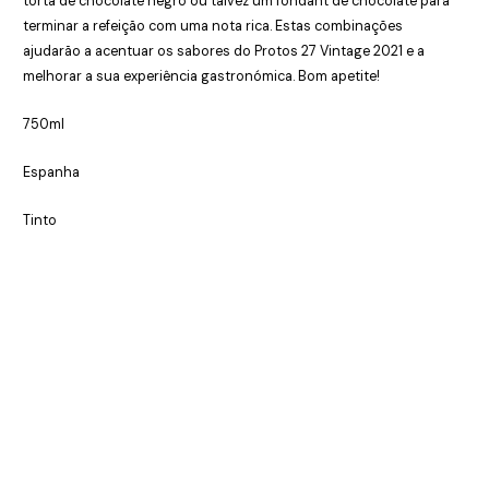
torta de chocolate negro ou talvez um fondant de chocolate para
terminar a refeição com uma nota rica. Estas combinações
ajudarão a acentuar os sabores do Protos 27 Vintage 2021 e a
melhorar a sua experiência gastronómica. Bom apetite!
750ml
Espanha
Tinto