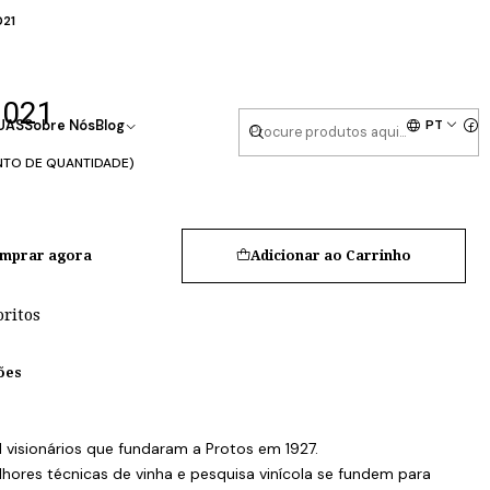
021
2021
PT
UAS
Sobre Nós
Blog
NTO DE QUANTIDADE)
mprar agora
Adicionar ao Carrinho
oritos
ões
visionários que fundaram a Protos em 1927.
hores técnicas de vinha e pesquisa vinícola se fundem para