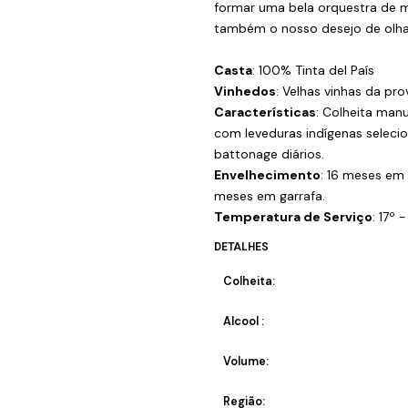
formar uma bela orquestra de ma
também o nosso desejo de olhar
Casta
: 100% Tinta del País
Vinhedos
: Velhas vinhas da pr
Características
: Colheita manu
com leveduras indígenas seleci
battonage diários.
Envelhecimento
: 16 meses em
meses em garrafa.
Temperatura de Serviço
: 17º 
DETALHES
Colheita:
Alcool :
Volume:
Região: