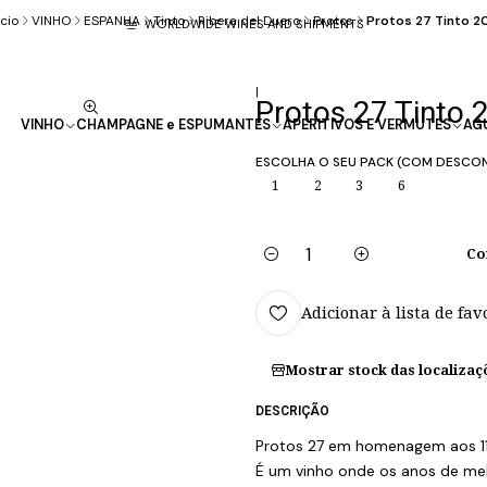
ício
VINHO
ESPANHA
Tinto
Ribera del Duero
Protos
Protos 27 Tinto 2
WORLDWIDE WINES AND SHIPMENTS
|
Protos 27 Tinto 
VINHO
CHAMPAGNE e ESPUMANTES
APERITIVOS E VERMUTES
AG
ESCOLHA O SEU PACK (COM DESCO
1
2
3
6
Co
Quantidade
Adicionar à lista de fav
Mostrar stock das localizaç
DESCRIÇÃO
Protos 27 em homenagem aos 11 
É um vinho onde os anos de mel