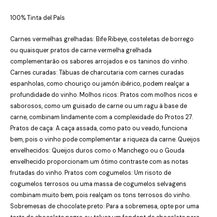
100% Tinta del País
Carnes vermelhas grelhadas: Bife Ribeye, costeletas de borrego
ou quaisquer pratos de carne vermelha grelhada
complementarão os sabores arrojados e os taninos do vinho.
Carnes curadas: Tábuas de charcutaria com carnes curadas
espanholas, como chouriço ou jamón ibérico, podem realçar a
profundidade do vinho. Molhos ricos: Pratos com molhos ricos e
saborosos, como um guisado de carne ou um ragu à base de
carne, combinam lindamente com a complexidade do Protos 27.
Pratos de caça: A caça assada, como pato ou veado, funciona
bem, pois o vinho pode complementar a riqueza da carne. Queijos
envelhecidos: Queijos duros como o Manchego ou o Gouda
envelhecido proporcionam um ótimo contraste com as notas
frutadas do vinho. Pratos com cogumelos: Um risoto de
cogumelos terrosos ou uma massa de cogumelos selvagens
combinam muito bem, pois realçam os tons terrosos do vinho.
Sobremesas de chocolate preto: Para a sobremesa, opte por uma