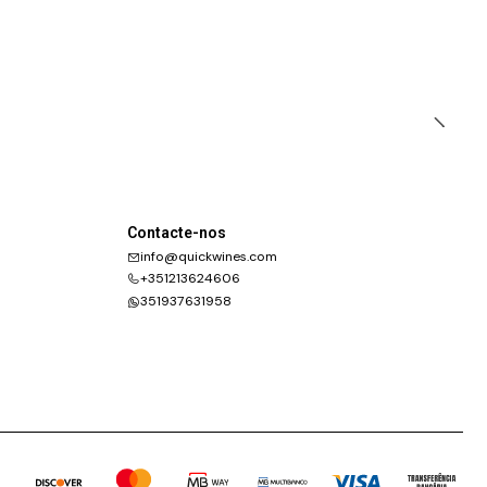
Contacte-nos
info@quickwines.com
+351213624606
351937631958