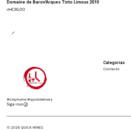
Domaine de Baron'Arques Tinto Limoux 2010
€36,00
de
Categorias
Contacto
#stayhome #quickdelivery
Siga-nos
2026 QUICK WINES.