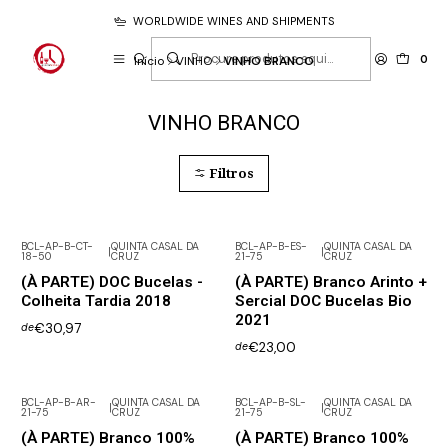
WORLDWIDE WINES AND SHIPMENTS
0
Início
VINHO
VINHO BRANCO
VINHO BRANCO
Filtros
BCL-AP-B-CT-
QUINTA CASAL DA
BCL-AP-B-ES-
QUINTA CASAL DA
|
|
18-50
CRUZ
21-75
CRUZ
(À PARTE) DOC Bucelas -
(À PARTE) Branco Arinto +
Colheita Tardia 2018
Sercial DOC Bucelas Bio
2021
€30,97
de
€23,00
de
BCL-AP-B-AR-
QUINTA CASAL DA
BCL-AP-B-SL-
QUINTA CASAL DA
|
|
21-75
CRUZ
21-75
CRUZ
(À PARTE) Branco 100%
(À PARTE) Branco 100%