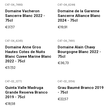
C47-04_7490
|
C47-04_6244
|
Não Disponível
Não Disponível
Domaine Vacheron
Domaine de la Garenne
Sancerre Blanc 2022 -
Sancerre Alliance Blanc
75cl
2024 - 75cl
€37,17
€19,91
C47-04_6245
|
C47-04_7491
|
Não Disponível
Não Disponível
Domaine Anne Gros
Domaine Alain Chavy
Hautes Cotes de Nuits
Bourgogne Blanc 2022 -
Blanc Cuvee Marine Blanc
75cl
2022 - 75cl
€36,73
€57,52
C47-02_1277
|
C47-02_1356
|
Não Disponível
Não Disponível
Quinta Valle Madruga
Grau Baumé Branco 2019
Grande Reserva Branco
- 75cl
2019 - 75cl
€22,57
€18,58