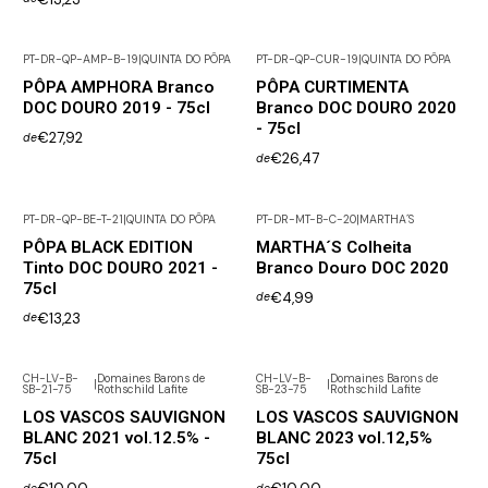
PT-DR-QP-AMP-B-19
|
QUINTA DO PÔPA
PT-DR-QP-CUR-19
|
QUINTA DO PÔPA
PÔPA AMPHORA Branco
PÔPA CURTIMENTA
DOC DOURO 2019 - 75cl
Branco DOC DOURO 2020
- 75cl
€27,92
de
€26,47
de
PT-DR-QP-BE-T-21
|
QUINTA DO PÔPA
PT-DR-MT-B-C-20
|
MARTHA´S
PÔPA BLACK EDITION
MARTHA´S Colheita
Tinto DOC DOURO 2021 -
Branco Douro DOC 2020
75cl
€4,99
de
€13,23
de
CH-LV-B-
Domaines Barons de
CH-LV-B-
Domaines Barons de
|
|
SB-21-75
Rothschild Lafite
SB-23-75
Rothschild Lafite
LOS VASCOS SAUVIGNON
LOS VASCOS SAUVIGNON
BLANC 2021 vol.12.5% -
BLANC 2023 vol.12,5%
75cl
75cl