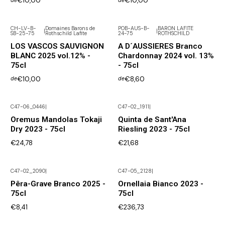
€10,00
€10,00
de
de
CH-LV-B-
Domaines Barons de
POB-AUS-B-
BARON LAFITE
|
|
SB-25-75
Rothschild Lafite
24-75
ROTHSCHILD
LOS VASCOS SAUVIGNON
A D´AUSSIERES Branco
BLANC 2025 vol.12% -
Chardonnay 2024 vol. 13%
75cl
- 75cl
€10,00
€8,60
de
de
C47-06_0446
|
C47-02_1911
|
Não Disponível
Não Disponível
Oremus Mandolas Tokaji
Quinta de Sant'Ana
Dry 2023 - 75cl
Riesling 2023 - 75cl
€24,78
€21,68
C47-02_2090
|
C47-05_2128
|
Não Disponível
Não Disponível
Pêra-Grave Branco 2025 -
Ornellaia Bianco 2023 -
75cl
75cl
€8,41
€236,73