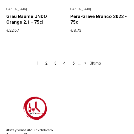
C47-02_1446
|
C47-02_1448
|
Não Disponível
Não Disponível
Grau Baumé UNDO
Pêra-Grave Branco 2022 -
Orange 2.1 - 75cl
75cl
€22,57
€9,73
...
1
2
3
4
5
»
Último
#stayhome #quickdelivery