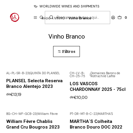
WORLDWIDE WINES AND SHIPMENTS
0
Início
VINHO
Vinho Branco
Vinho Branco
Filtros
AL-PL-SR-B-23
|
QUINTA DO PLANSEL
CH-LV-B-
Domaines Barons de
|
CH-25-75
Rothschild Lafite
PLANSEL Selecta Reserva
LOS VASCOS
Branco Alentejo 2023
CHARDONNAY 2025 - 75cl
€13,19
de
€10,00
de
BG-CH-WF-GCB-23
|
William Fèvre
PT-DR-MT-B-C-22
|
MARTHA´S
William Fèvre Chablis
MARTHA´S Colheita
Grand Cru Bougros 2023
Branco Douro DOC 2022