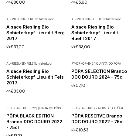
€88,00
€5,60
de
de
AL-RIESL-SK-BERG
|
Schieferkopf
AL-RIESL-SK-BUEHL
|
Schieferkopf
Alsace Riesling Bio
Alsace Riesling Bio
Schieferkopf Lieu-dit Berg
Schieferkopf Lieu-dit
2017
Buehl 2017
€37,00
€33,00
de
de
AL-RIESL-SK-FELS
|
Schieferkopf
PT-DR-QP-B-24
|
QUINTA DO PÔPA
Alsace Riesling Bio
PÔPA SELECTION Branco
Schieferkopf Lieu-dit Fels
DOC DOURO 2024 - 75cl
2017
€7,10
de
€33,00
de
PT-DR-QP-BE-B-22
|
QUINTA DO PÔPA
PT-DR-QP-RB-22
|
QUINTA DO PÔPA
PÔPA BLACK EDITION
PÔPA RESERVE Branco
Branco DOC DOURO 2022
DOC DOURO 2022 - 75cl
- 75cl
€10,53
de
€13,23
de